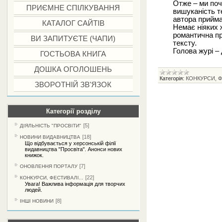
Отже – ми поч
ПРИЄМНЕ СПІЛКУВАННЯ
вишуканість те
автора прийма
КАТАЛОГ САЙТІВ
Немає ніяких 
романтична пр
ВИ ЗАПИТУЄТЕ (ЧАПИ)
тексту.
Голова журі –
ГОСТЬОВА КНИГА
ДОШКА ОГОЛОШЕНЬ
Категорія:
КОНКУРСИ, Ф
ЗВОРОТНІЙ ЗВ'ЯЗОК
Категорії розділу
[5]
ДІЯЛЬНІСТЬ "ПРОСВІТИ"
[18]
НОВИНИ ВИДАВНИЦТВА
Що відбувається у херсонській філії
видавництва "Просвіта". Анонси нових
книжок.
[7]
ОНОВЛЕННЯ ПОРТАЛУ
[22]
КОНКУРСИ, ФЕСТИВАЛІ...
Увага! Важлива інформація для творчих
людей.
[8]
ІНШІ НОВИНИ