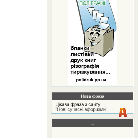
Нова фраза
Цікава фраза з сайту
"Нові сучасні афоризми"
...