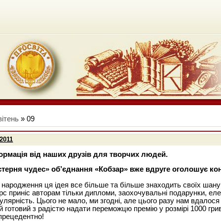
вітень
»
09
2011
рмація від наших друзів для творчих людей.
терня чудес» об’єднання «Кобзар» вже вдруге оголошує ко
 народження ця ідея все більше та більше знаходить своїх шану
с приніс авторам тільки дипломи, заохочувальні подарунки, ел
улярність. Цього не мало, ми згодні, але цього разу нам вдалося
й готовий з радістю надати переможцю премію у розмірі 1000 гри
прецедентно!