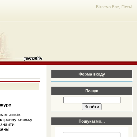
Вітаємо Вас,
Гість
!
Форма входу
Пошук
нкурс
вальників.
ектронну книжку
Пошукаємо...
 знайти
вень!