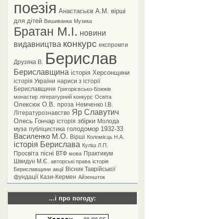
поезія
Анастасьєв А.М.
вірші
для дітей
Вишиванка
Музика
Братан М.І.
новини
конкурс
видавництва
експромти
Берислав
Друзяка В.
Бериславщина
історія Херсонщини
історія України
нариси з історії
Бериславщини
Григорієвсько-Бізюків
монастир
літературний конкурс
Освіта
Олексюк О.В.
проза
Немченко І.В.
Яр Славутич
Літературознавство
Олесь Гончар
збірки
історія
Молода
голодомор 1932-33
муза
публіцистика
Василенко М.О.
Вірші
Коломієць Н.А.
історія Берислава
Куліш Л.П.
пісні
Просвіта
ВТФ
Практикум
мова
Швидун М.Є.
авторські права
історія
Вісник Таврійської
Бериславщини
акції
фундації
Кази-Кермен
Айзеншток
...і про погоду: