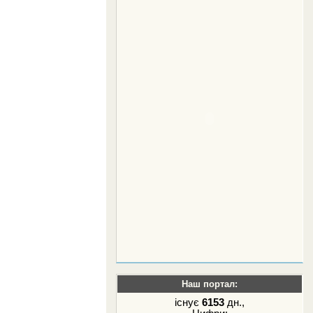
Наш портал:
існує
6153
дн.,