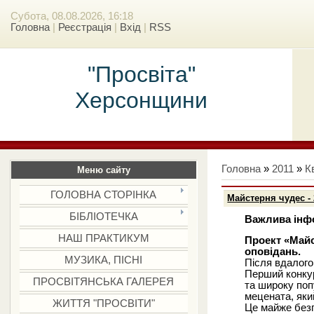
Субота, 08.08.2026, 16:18
Головна
|
Реєстрація
|
Вхід
|
RSS
"Просвіта"
Херсонщини
Головна
»
2011
»
К
Меню сайту
ГОЛОВНА СТОРІНКА
Майстерня чудес - 
БІБЛІОТЕЧКА
Важлива інфо
НАШ ПРАКТИКУМ
Проект «Майс
оповідань.
МУЗИКА, ПІСНІ
Після вдалого
Перший конкур
ПРОСВІТЯНСЬКА ГАЛЕРЕЯ
та широку поп
мецената, яки
ЖИТТЯ "ПРОСВІТИ"
Це майже без