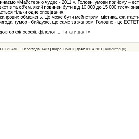
инаємо «Майстерню чудес - 2011!». Головні умови прийому – ес
кстів та об’єм, який повинен бути від 10 000 до 15 000 тисяч знак
ється тільки одне оповідання.
жанрових обмежень. Це може бути мейнстрим, містика, фантасти
игода, гумор - байдуже, що саме за жанром. Головне - це ЕСТ
 доктор філософії, філолог
...
Читати далі »
ЕСТИВАЛІ...
|
Переглядів:
1483
|
Додав:
DivaDii
|
Дата:
09.04.2011
|
Коментарі (0)