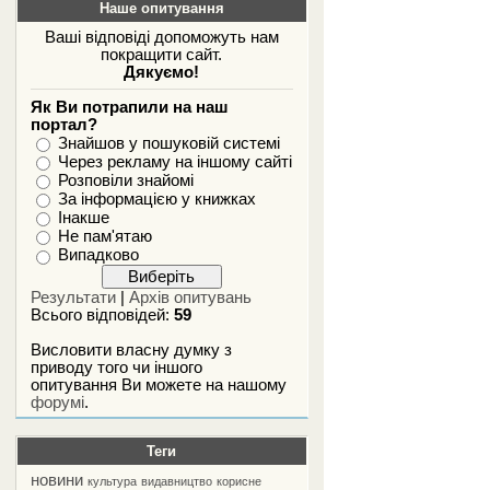
Наше опитування
Ваші відповіді допоможуть нам
покращити сайт.
Дякуємо!
Як Ви потрапили на наш
портал?
Знайшов у пошуковій системі
Через рекламу на іншому сайті
Розповіли знайомі
За інформацією у книжках
Інакше
Не пам'ятаю
Випадково
Результати
|
Архів опитувань
Всього відповідей:
59
Висловити власну думку з
приводу того чи іншого
опитування Ви можете на нашому
форумі
.
Теги
новини
культура
видавництво
корисне