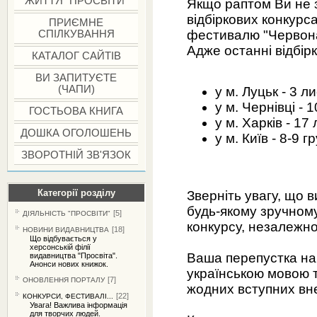
ЖИТТЯ "ПРОСВІТИ"
Якщо раптом Ви не з
відбіркових конкурса
ПРИЄМНЕ
фестивалю "Червона 
СПІЛКУВАННЯ
Адже останні відбір
КАТАЛОГ САЙТІВ
ВИ ЗАПИТУЄТЕ
(ЧАПИ)
у м. Луцьк - 3 л
у м. Чернівці - 
ГОСТЬОВА КНИГА
у м. Харків - 17
ДОШКА ОГОЛОШЕНЬ
у м. Київ - 8-9 г
ЗВОРОТНІЙ ЗВ'ЯЗОК
Категорії розділу
Зверніть увагу, що 
будь-якому зручному
[5]
ДІЯЛЬНІСТЬ "ПРОСВІТИ"
конкурсу, незалежно
[18]
НОВИНИ ВИДАВНИЦТВА
Що відбувається у
херсонській філії
Ваша перепустка на 
видавництва "Просвіта".
Анонси нових книжок.
українською мовою т
[7]
ОНОВЛЕННЯ ПОРТАЛУ
жодних вступних внес
[22]
КОНКУРСИ, ФЕСТИВАЛІ...
Увага! Важлива інформація
для творчих людей.