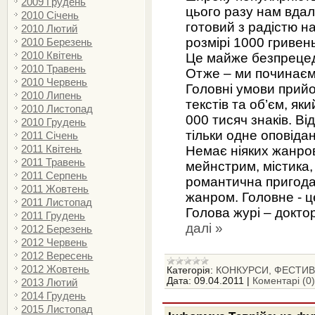
2009 Грудень
цього разу нам вдал
2010 Січень
готовий з радістю 
2010 Лютий
розмірі 1000 гривень
2010 Березень
2010 Квітень
Це майже безпреце
2010 Травень
Отже – ми починаєм
2010 Червень
Головні умови прийо
2010 Липень
текстів та об’єм, як
2010 Листопад
000 тисяч знаків. В
2010 Грудень
тільки одне оповіда
2011 Січень
2011 Квітень
Немає ніяких жанро
2011 Травень
мейнстрим, містика,
2011 Серпень
романтична пригода,
2011 Жовтень
жанром. Головне - 
2011 Листопад
Голова журі – докто
2011 Грудень
далі »
2012 Березень
2012 Червень
2012 Вересень
2012 Жовтень
Категорія:
КОНКУРСИ, ФЕСТИВА
Дата:
09.04.2011
|
Коментарі (0)
2013 Лютий
2014 Грудень
2015 Листопад