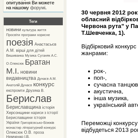
опитування Ви можете
на нашому
форумі
.
30 червня 2012 ро
обласний відбірк
Теги
Червона рута" у Пал
новини
культура
життя
Т.Шевченка, 1).
Просвіти
програми
корисне
поезія
Анастасьєв
Відбірковий конкур
А.М.
вірші для дітей
жанрами:
Вишиванка
Музика
Суганяк А.С.
Братан
О.Олексюк
М.І.
рок-,
новини
поп-,
видавництва
Дунаєв А.М.
конкурс
сучасна танцюв
Анатолій Дунаєв
акустична,
експромти
Друзяка В.
Берислав
інша музика,
український ав
Бериславщина
історія
Херсонщини
нариси з історії
Бериславщини
історія
Переможці конкурсу
України
Григорієвсько-Бізюків
монастир
літературний конкурс
відбудеться 2013 рок
Олексюк О.В.
проза
Немченко І.В.