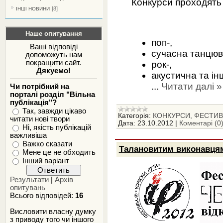
Конкурси проходять
[8]
ІНШІ НОВИНИ
Наше опитування
поп-,
Ваші відповіді
сучасна танцюв
допоможуть нам
покращити сайт.
рок-,
Дякуємо!
акустична та ін
...
Читати далі »
Чи потрібний на
порталі розділ "Вільна
публікація"?
Так, завжди цікаво
Категорія:
КОНКУРСИ, ФЕСТИВА
читати нові твори
Дата:
23.10.2012
|
Коментарі (0
Ні, якість публікацій
важливіша
Важко сказати
Талановитим виконавця
Мене це не обходить
Інший варіант
Результати
|
Архів
опитувань
Всього відповідей:
16
Висловити власну думку
з приводу того чи іншого