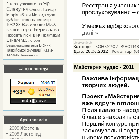
Яр
Літературознавство
Реєстрація учасників
Славутич
Олесь Гончар
прослуховування – о
збірки
історія
Молода муза
голодомор
публіцистика
Василенко М.О.
1932-33
У межах відбірковог
історія Берислава
Вірші
далі »
пісні
Просвіта
ВТФ
Практикум
Швидун М.Є.
історія
Вісник
Бериславщини
акції
Категорія:
КОНКУРСИ, ФЕСТИВА
Таврійської фундації
Кази-
Дата:
28.06.2012
|
Коментарі (0
Кермен
Айзеншток
Майстерня чудес - 2011
...і про погоду:
Важлива інформаці
творчих людей.
Проект «Майстерня
вже вдруге оголош
Після вдалого народ
більше знаходить св
Архів записів
Перший конкурс прин
2009 Жовтень
заохочувальні подар
2009 Листопад
широку популярність