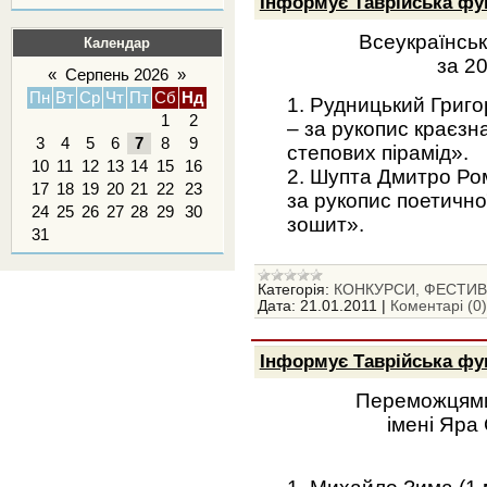
Інформує Таврійська фу
Всеукраїнсь
Календар
за 2
«
Серпень 2026
»
Пн
Вт
Ср
Чт
Пт
Сб
Нд
1. Рудницький Григо
1
2
– за рукопис краєз
3
4
5
6
7
8
9
степових пірамід».
10
11
12
13
14
15
16
2. Шупта Дмитро Ро
17
18
19
20
21
22
23
за рукопис поетично
24
25
26
27
28
29
30
зошит».
31
Категорія:
КОНКУРСИ, ФЕСТИВА
Дата:
21.01.2011
|
Коментарі (0)
Інформує Таврійська фу
Переможцями
імені Яра