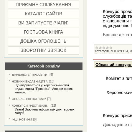
ПРИЄМНЕ СПІЛКУВАННЯ
Конкурс прово
КАТАЛОГ САЙТІВ
службовців та
становлення т
ВИ ЗАПИТУЄТЕ (ЧАПИ)
відродженню У
ГОСТЬОВА КНИГА
Більше дізнат
ДОШКА ОГОЛОШЕНЬ
ЗВОРОТНІЙ ЗВ'ЯЗОК
Категорія:
КОНКУРСИ, Ф
Обласний конкурс 
Категорії розділу
[5]
ДІЯЛЬНІСТЬ "ПРОСВІТИ"
Комітет з пи
[18]
НОВИНИ ВИДАВНИЦТВА
Що відбувається у херсонській філії
видавництва "Просвіта". Анонси нових
Херсонський
книжок.
[7]
ОНОВЛЕННЯ ПОРТАЛУ
[22]
КОНКУРСИ, ФЕСТИВАЛІ...
Увага! Важлива інформація для творчих
людей.
Конкурс присв
[8]
ІНШІ НОВИНИ
Докладніше пр