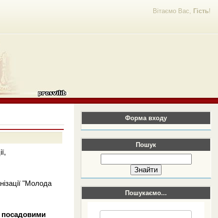
Вітаємо Вас,
Гість
!
Форма входу
Пошук
ї,
нізації "Молода
Пошукаємо...
а посадовими