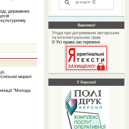
оді, державних
цесів
о-культурному
Важливо!
Угода про дотримання авторських
та інтелектуальних прав
© Усі права застережені.
ії,
успільної моралі
У Херсоні!
нізації "Молода