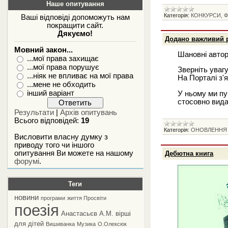
Наше опитування
Категорія:
КОНКУРСИ, Ф
Ваші відповіді допоможуть нам
покращити сайт.
Дякуємо!
Додано важливий 
Мовний закон...
Шановні автор
...мої права захищає
...мої права порушує
Зверніть увагу
...ніяк не впливає на мої права
На Порталі з'
...мене не обходить
інший варіант
У ньому ми п
стосовно вида
Результати
|
Архів опитувань
Всього відповідей:
19
Категорія:
ОНОВЛЕННЯ
Висловити власну думку з
приводу того чи іншого
опитування Ви можете на нашому
Дебютна книга
форумі
.
Теги
новини
програми
життя Просвіти
поезія
Анастасьєв А.М.
вірші
для дітей
Вишиванка
Музика
О.Олексюк