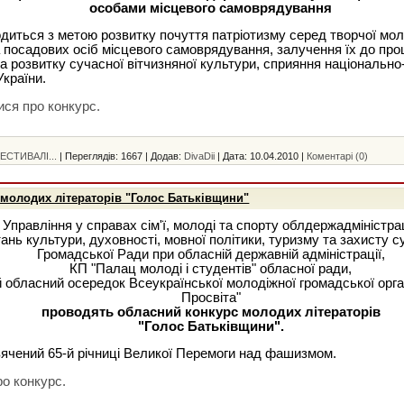
особами місцевого самоврядування
диться з метою розвитку почуття патріотизму серед творчої мол
 посадових осіб місцевого самоврядування, залучення їх до про
а розвитку сучасної вітчизняної культури, сприяння національн
країни.
ися про конкурс.
ЕСТИВАЛІ...
|
Переглядів:
1667
|
Додав:
DivaDii
|
Дата:
10.04.2010
|
Коментарі (0)
молодих літераторів "Голос Батьківщини"
Управління у справах сім'ї, молоді та спорту облдержадміністрац
тань культури, духовності, мовної політики, туризму та захисту с
Громадської Ради при обласній державній адміністрації,
КП "Палац молоді і студентів" обласної ради,
 обласний осередок Всеукраїнської молодіжної громадської орга
Просвіта"
проводять обласний конкурс молодих літераторів
"Голос Батьківщини".
ячений 65-й річниці Великої Перемоги над фашизмом.
о конкурс.