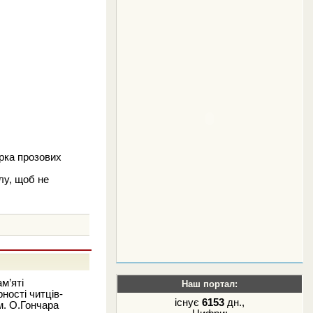
рка прозових
лу, щоб не
м’яті
Наш портал:
ності читців-
існує
6153
дн.,
ім. О.Гончара